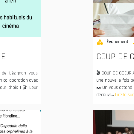
category
pe
Évènement
ME
COUP DE 
de Lézignan vous
🎬 COUP DE COEUR A
n collaboration avec
une nouvelle fois p
eur choix ! 🎬 Leur
🎫 On vous attend 
découvr...
Lire la sui