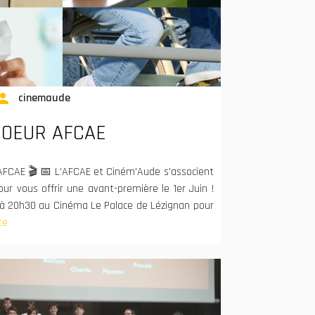
rson
cinemaude
COEUR AFCAE
FCAE 🎬 📅 L'AFCAE et Ciném'Aude s'associent
our vous offrir une avant-première le 1er Juin !
à 20h30 au Cinéma Le Palace de Lézignan pour
te