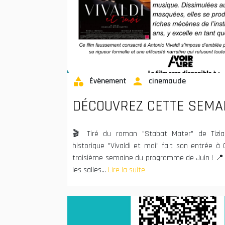
category
person
Évènement
cinemaude
DÉCOUVREZ CETTE SEMAINE
🎬 Tiré du roman "Stabat Mater" de Tizia
historique "Vivaldi et moi" fait son entrée à
troisième semaine du programme de Juin ! 📍 I
les salles...
Lire la suite