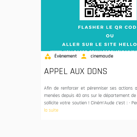
category
person
Évènement
cinemaude
APPEL AUX DONS
Afin de renforcer et pérenniser ses actions
menées depuis 40 ans sur le département de 
sollicite votre soutien ! Ciném’Aude c’est : · P
la suite