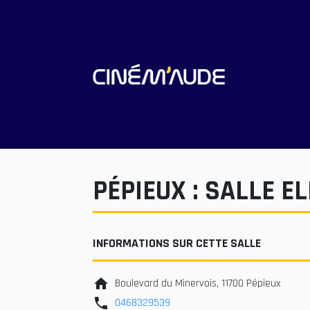
PÉPIEUX : SALLE E
INFORMATIONS SUR CETTE SALLE
home
Boulevard du Minervois, 11700 Pépieux
phone
0468329539