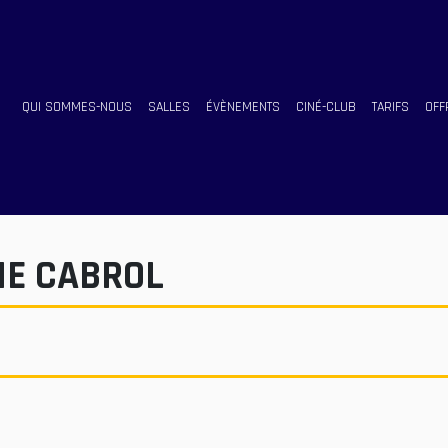
QUI SOMMES-NOUS
SALLES
ÉVÈNEMENTS
CINÉ-CLUB
TARIFS
OFF
LIE CABROL