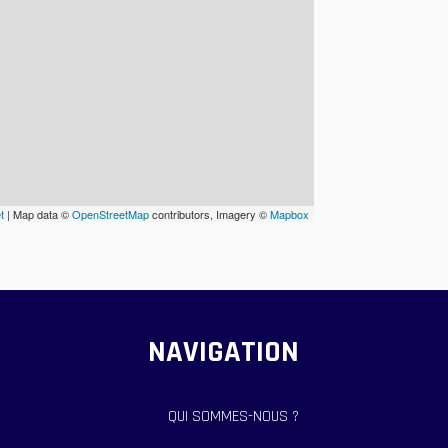
t
| Map data ©
OpenStreetMap
contributors, Imagery ©
Mapbox
NAVIGATION
QUI SOMMES-NOUS ?