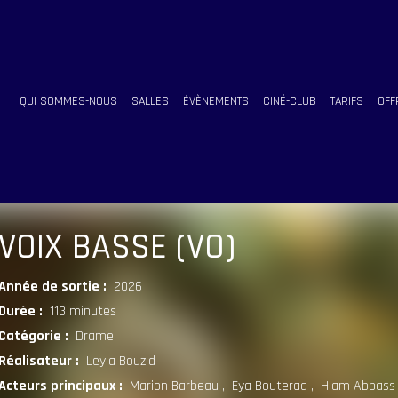
QUI SOMMES-NOUS
SALLES
ÉVÈNEMENTS
CINÉ-CLUB
TARIFS
OFF
 VOIX BASSE (VO)
Année de sortie :
2026
Durée :
113 minutes
Catégorie :
Drame
Réalisateur :
Leyla Bouzid
Acteurs principaux :
Marion Barbeau , Eya Bouteraa , Hiam Abbass